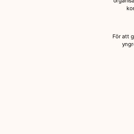
organis
ko
För att 
yngr