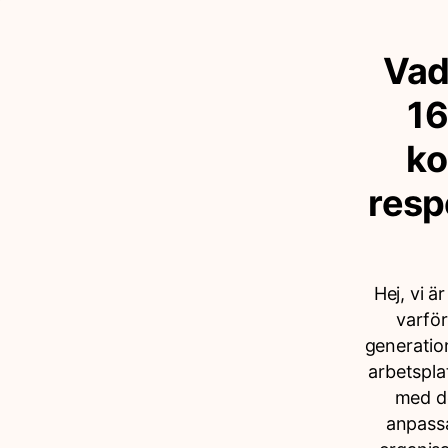
Vad
16
ko
resp
Hej, vi 
varför
generation
arbetspla
med de
anpassa