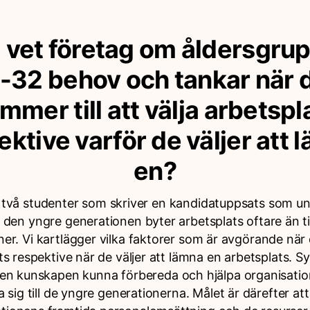
 vet företag om åldersgru
-32 behov och tankar när 
mmer till att välja arbetspl
ektive varför de väljer att 
en?
är två studenter som skriver en kandidatuppsats som u
 den yngre generationen byter arbetsplats oftare än t
er. Vi kartlägger vilka faktorer som är avgörande när
ts respektive när de väljer att lämna en arbetsplats. Syf
n kunskapen kunna förbereda och hjälpa organisatio
 sig till de yngre generationerna. Målet är därefter at