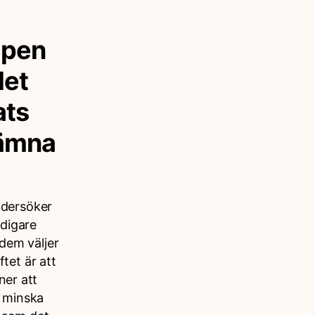
ppen
det
ats
lämna
ndersöker
idigare
 dem väljer
tet är att
ner att
t minska