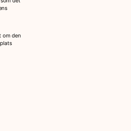
 som det
ens
et om den
plats