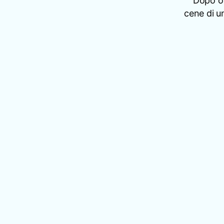
Dopo or
cene di un