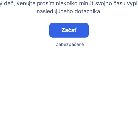
ý deň, venujte prosím niekoľko minút svojho času vypl
nasledujúceho dotazníka.
Začať
Zabezpečené