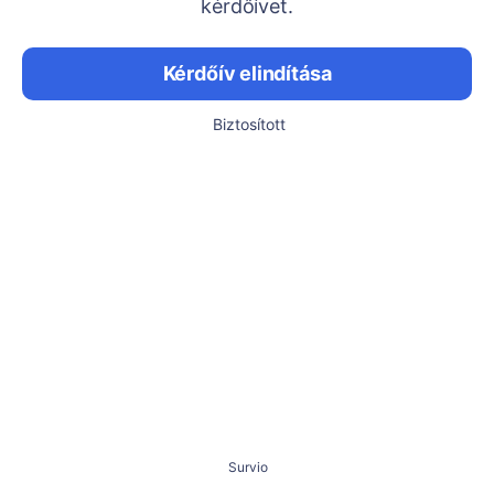
kérdőívet.
Kérdőív elindítása
Biztosított
Survio