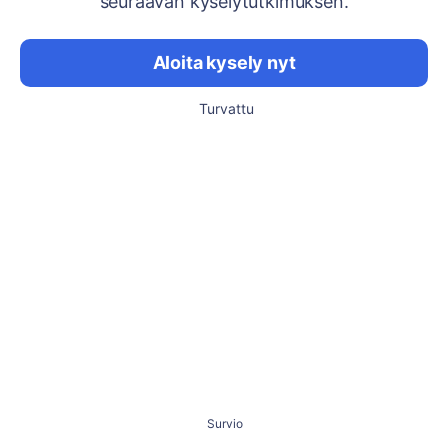
seuraavan kyselytutkimuksen.
Aloita kysely nyt
Turvattu
Survio