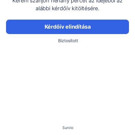
Kérem szánjon néhány percet az idejéből az
alábbi kérdőív kitöltésére.
Kérdőív elindítása
Biztosított
Survio