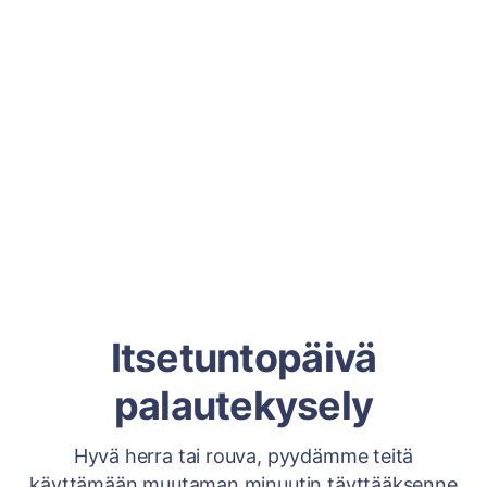
Itsetuntopäivä
palautekysely
Hyvä herra tai rouva, pyydämme teitä
käyttämään muutaman minuutin täyttääksenne