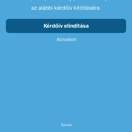
az alábbi kérdőív kitöltésére.
Kérdőív elindítása
Biztosított
Survio