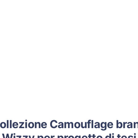
ollezione Camouflage bra
Wizzy per progetto di tesi