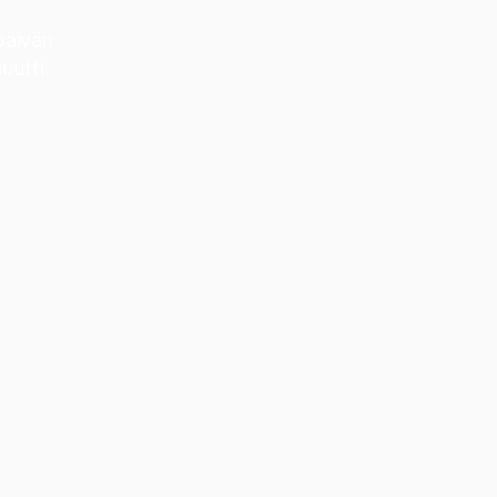
 päivän
uutti.