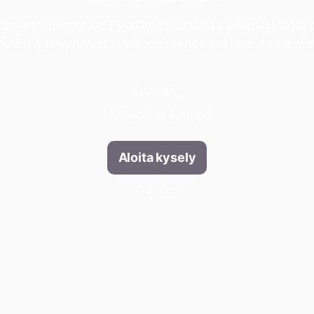
 osallistumisestasi! Pyydämme sinulta vielä palautetta
löstä. Kyselyyn vastaamiseen menee vain muutama min
Kiittäen,
ITI Section Finland
Aloita kysely
Turvattu