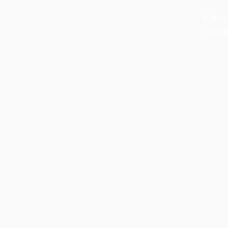
Kiitos
sisäl