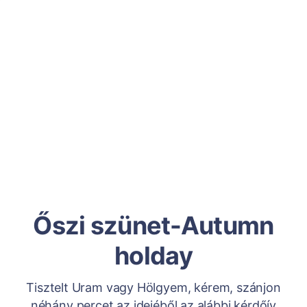
Őszi szünet-Autumn
holday
Tisztelt Uram vagy Hölgyem, kérem, szánjon
néhány percet az idejéből az alábbi kérdőív