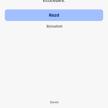
kitöltésére.
Kezd
Biztosított
Survio