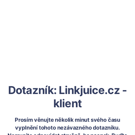
Dotazník: Linkjuice.cz -
klient
Prosím věnujte několik minut svého času
vyplnění tohoto nezávazného dotazníku.