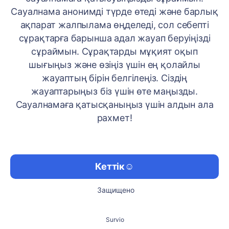
Сауалнама анонимді түрде өтеді жəне барлық
ақпарат жалпылама өңделеді, сол себепті
сұрақтарға барынша адал жауап беруіңізді
сұраймын. Сұрақтарды мұқият оқып
шығыңыз жəне өзіңіз үшін ең қолайлы
жауаптың бірін белгілеңіз. Сіздің
жауаптарыңыз біз үшін өте маңызды.
Сауалнамаға қатысқаныңыз үшін алдын ала
рахмет!
Кеттік☺️
Защищено
Survio