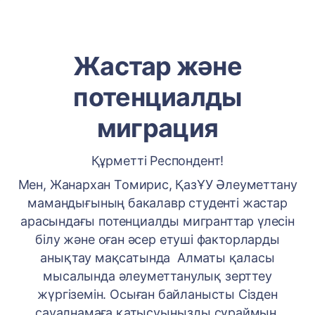
Жастар және
потенциалды
миграция
Құрметті Респондент!
Мен, Жанархан Томирис, ҚазҰУ Əлеуметтану
мамандығының бакалавр студенті жастар
арасындағы потенциалды мигранттар үлесін
білу және оған әсер етуші факторларды
анықтау мақсатында Алматы қаласы
мысалында əлеуметтанулық зерттеу
жүргіземін. Осыған байланысты Сізден
сауалнамаға қатысуыңызды сұраймын.