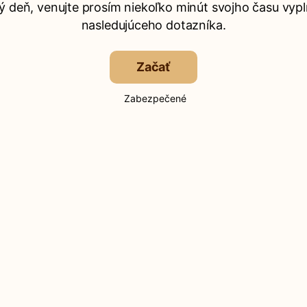
ý deň, venujte prosím niekoľko minút svojho času vypl
nasledujúceho dotazníka.
Začať
Zabezpečené