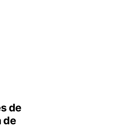
es de
a de