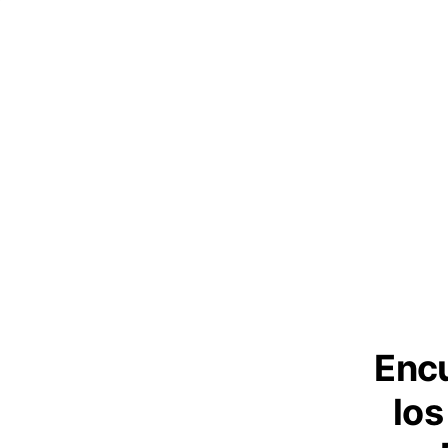
Encu
los