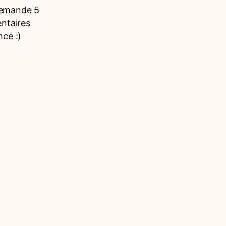
 demande 5
entaires
nce :)