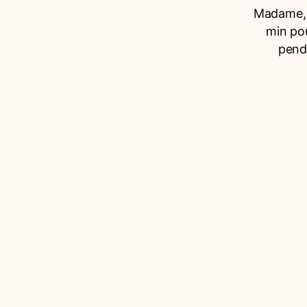
Madame, M
min pou
penda