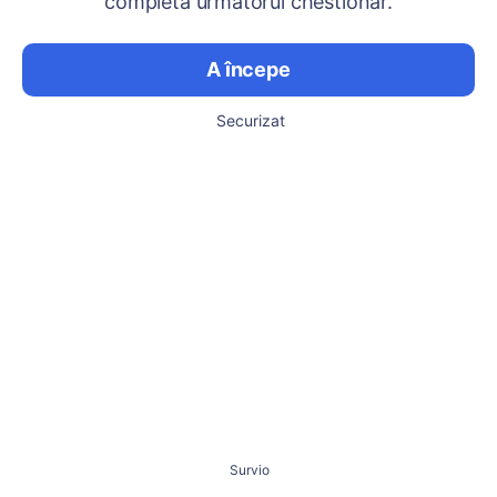
completa următorul chestionar.
A începe
Securizat
Survio