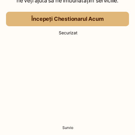
ne veți ajuta să ne îmbunătățim serviciile.
Începeți Chestionarul Acum
Securizat
Survio