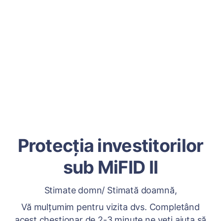
Protecția investitorilor
sub MiFID II
Stimate domn/ Stimată doamnă,
Vă mulțumim pentru vizita dvs. Completând
acest chestionar de 2-3 minute ne veți ajuta să