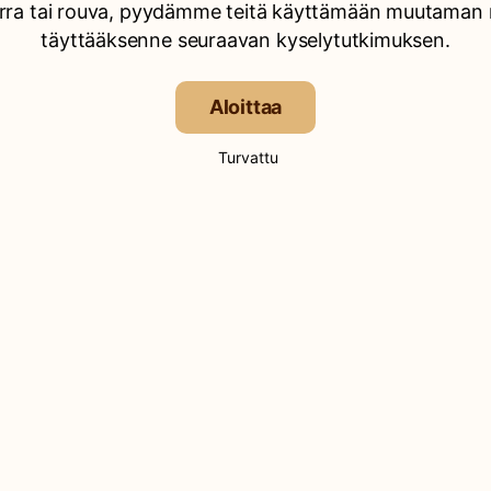
rra tai rouva, pyydämme teitä käyttämään muutaman 
täyttääksenne seuraavan kyselytutkimuksen.
Aloittaa
Turvattu