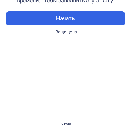
времени, чтобы заполнить эту анкету.
Нача́ть
Защищено
Survio