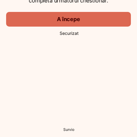
completa următorul chestionar.
A începe
Securizat
Survio