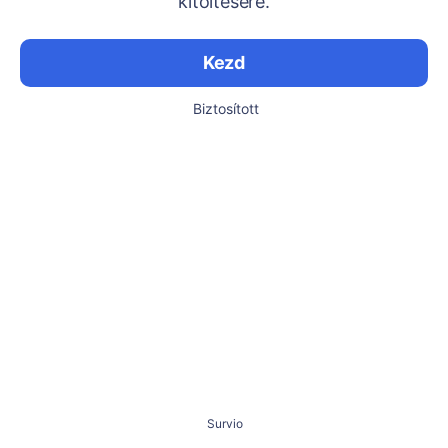
kitöltésére.
Kezd
Biztosított
Survio