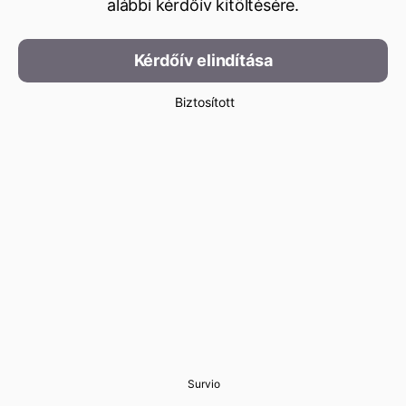
alábbi kérdőív kitöltésére.
Kérdőív elindítása
Biztosított
Survio