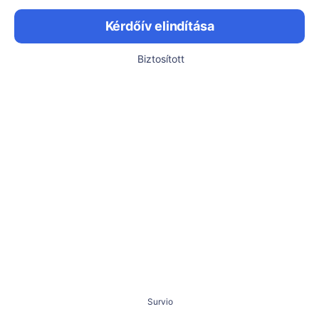
Kérdőív elindítása
Biztosított
Survio