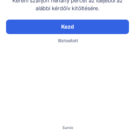
Kérem szánjon néhány percet az idejéből az
alábbi kérdőív kitöltésére.
Kezd
Biztosított
Survio