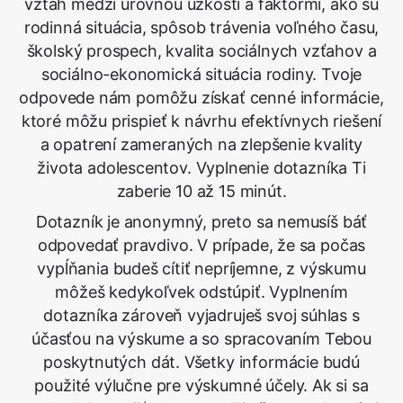
vzťah medzi úrovňou úzkosti a faktormi, ako sú
rodinná situácia, spôsob trávenia voľného času,
školský prospech, kvalita sociálnych vzťahov a
sociálno-ekonomická situácia rodiny. Tvoje
odpovede nám pomôžu získať cenné informácie,
ktoré môžu prispieť k návrhu efektívnych riešení
a opatrení zameraných na zlepšenie kvality
života adolescentov. Vyplnenie dotazníka Ti
zaberie 10 až 15 minút.
Dotazník je anonymný, preto sa nemusíš báť
odpovedať pravdivo. V prípade, že sa počas
vypĺňania budeš cítiť nepríjemne, z výskumu
môžeš kedykoľvek odstúpiť. Vyplnením
dotazníka zároveň vyjadruješ svoj súhlas s
účasťou na výskume a so spracovaním Tebou
poskytnutých dát. Všetky informácie budú
použité výlučne pre výskumné účely. Ak si sa