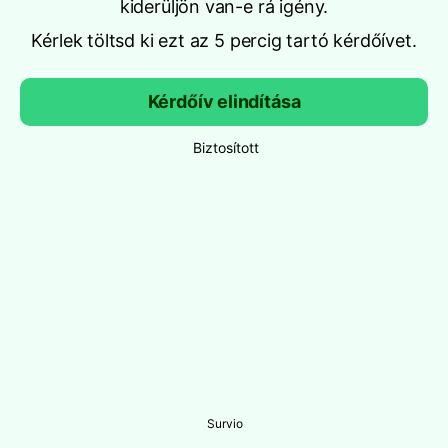
kiderüljön van-e rá igény.
Kérlek töltsd ki ezt az 5 percig tartó kérdőívet.
Kérdőív elindítása
Biztosított
Survio