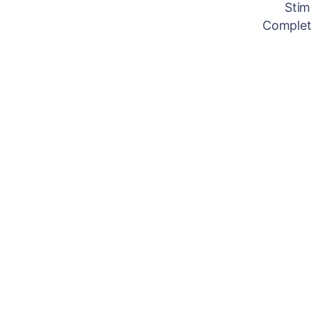
Stim
Completâ