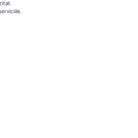
itat.
rviciile.