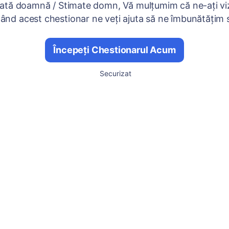
ată doamnă / Stimate domn, Vă mulțumim că ne-ați viz
nd acest chestionar ne veți ajuta să ne îmbunătățim se
Începeți Chestionarul Acum
Securizat