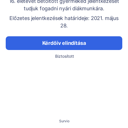
16. életévét betöltött gyermeked jelentkezését
tudjuk fogadni nyári diákmunkára.
Előzetes jelentkezések határideje: 2021. május
28.
Kérdőív elindítása
Biztosított
Survio