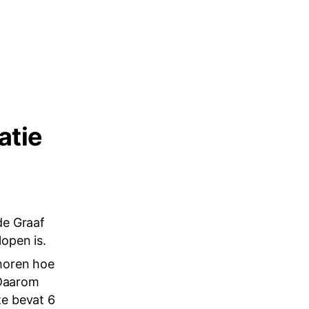
atie
de Graaf
lopen is.
horen hoe
 Daarom
ze bevat 6