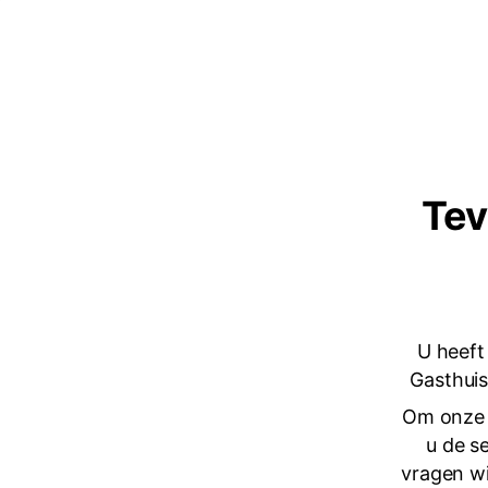
Tev
U heeft
Gasthuis
Om onze 
u de s
vragen wi