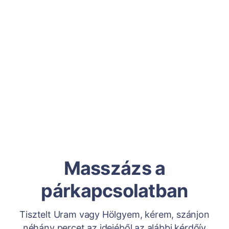
Masszázs a
párkapcsolatban
Tisztelt Uram vagy Hölgyem, kérem, szánjon
néhány percet az idejéből az alábbi kérdőív