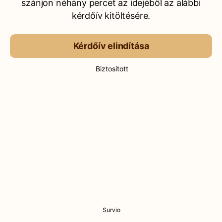
szánjon néhány percet az idejéből az alábbi
kérdőív kitöltésére.
Kérdőív elindítása
Biztosított
Survio