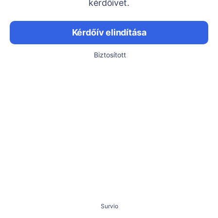
kérdőívet.
Kérdőív elindítása
Biztosított
Survio