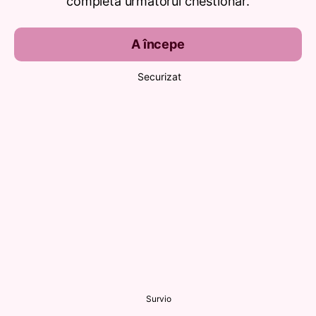
completa următorul chestionar.
A începe
Securizat
Survio