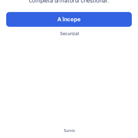
completa următorul chestionar.
A începe
Securizat
Survio