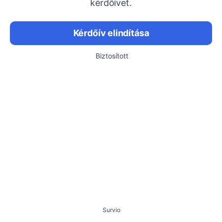
kérdőívet.
Kérdőív elindítása
Biztosított
Survio