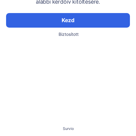
alábbi kérdőív kitöltésére.
Kezd
Biztosított
Survio