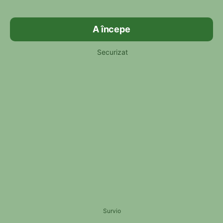
A începe
Securizat
Survio