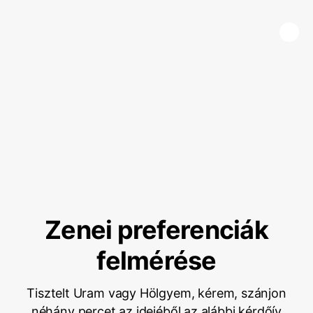
Zenei preferenciák
felmérése
Tisztelt Uram vagy Hölgyem, kérem, szánjon
néhány percet az idejéből az alábbi kérdőív