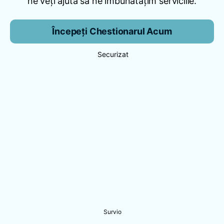
ne veți ajuta să ne îmbunătățim serviciile.
Începeți Chestionarul Acum
Securizat
Survio