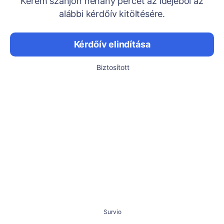
Kérem szánjon néhány percet az idejéből az
alábbi kérdőív kitöltésére.
Kérdőív elindítása
Biztosított
Survio