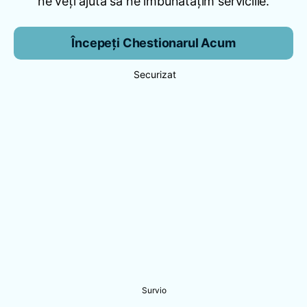
ne veți ajuta să ne îmbunătățim serviciile.
Începeți Chestionarul Acum
Securizat
Survio