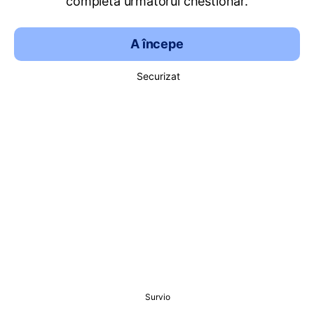
completa următorul chestionar.
A începe
Securizat
Survio