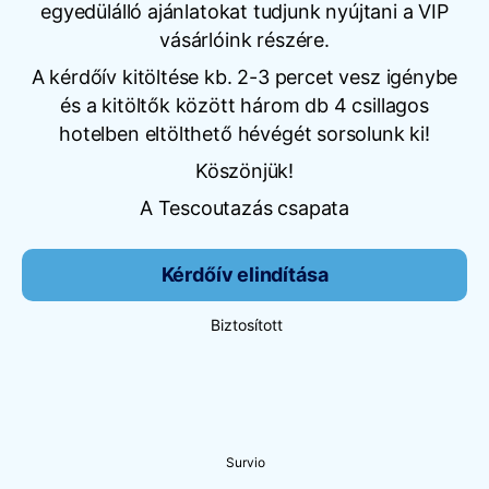
egyedülálló ajánlatokat tudjunk nyújtani a VIP
vásárlóink részére.
A kérdőív kitöltése kb. 2-3 percet vesz igénybe
és a kitöltők között három db 4 csillagos
hotelben eltölthető hévégét sorsolunk ki!
Köszönjük!
A Tescoutazás csapata
Kérdőív elindítása
Biztosított
Survio