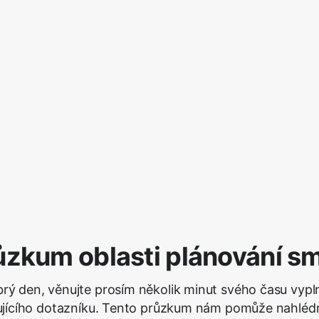
ůzkum oblasti plánování s
rý den, věnujte prosím několik minut svého času vypl
ujícího dotazníku. Tento průzkum nám pomůže nahléd