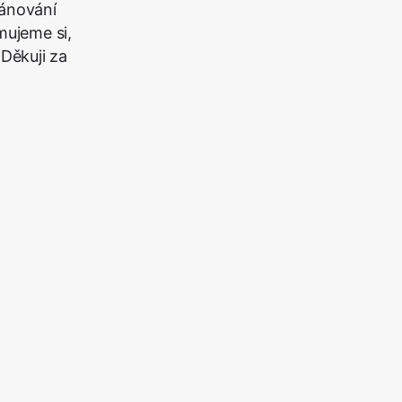
lánování
mujeme si,
Děkuji za