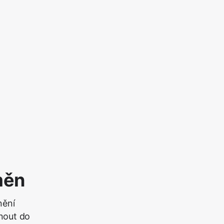
měn
nění
nout do