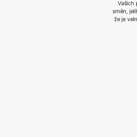
Vašich 
směn, jel
že je ve