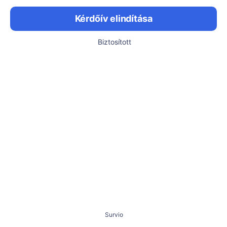
Kérdőív elindítása
Biztosított
Survio