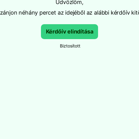
Üdvözlöm,
ánjon néhány percet az idejéből az alábbi kérdőív kit
Kérdőív elindítása
Biztosított