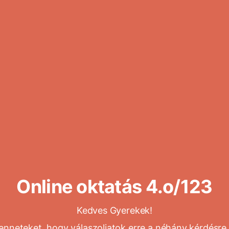
Online oktatás 4.o/123
Kedves Gyerekek!
enneteket, hogy válaszoljatok erre a néhány kérdésre 