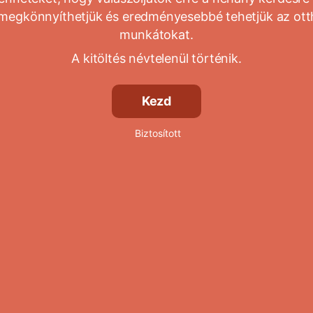
 megkönnyíthetjük és eredményesebbé tehetjük az ott
munkátokat.
A kitöltés névtelenül történik.
Kezd
Biztosított